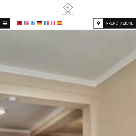
≡
PRENOTAZIONE
HOME
POSIZIONE
ALLOGGIO
STRUTTURE
GALLERIA FOTOGRAFICA
RICHIESTA
CONTATTI