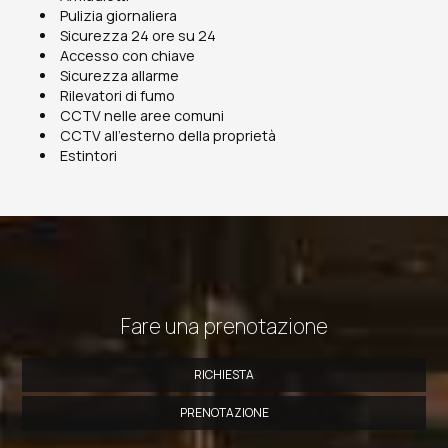
Pulizia giornaliera
Sicurezza 24 ore su 24
Accesso con chiave
Sicurezza allarme
Rilevatori di fumo
CCTV nelle aree comuni
CCTV all'esterno della proprietà
Estintori
Fare una prenotazione
RICHIESTA
PRENOTAZIONE