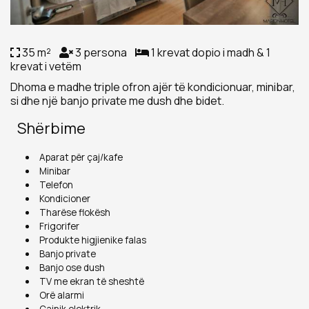
35 m²
3 persona
1 krevat dopio i madh & 1
krevat i vetëm
Dhoma e madhe triple ofron ajër të kondicionuar, minibar,
si dhe një banjo private me dush dhe bidet.
Shërbime
Aparat për çaj/kafe
Minibar
Telefon
Kondicioner
Tharëse flokësh
Frigorifer
Produkte higjienike falas
Banjo private
Banjo ose dush
TV me ekran të sheshtë
Orë alarmi