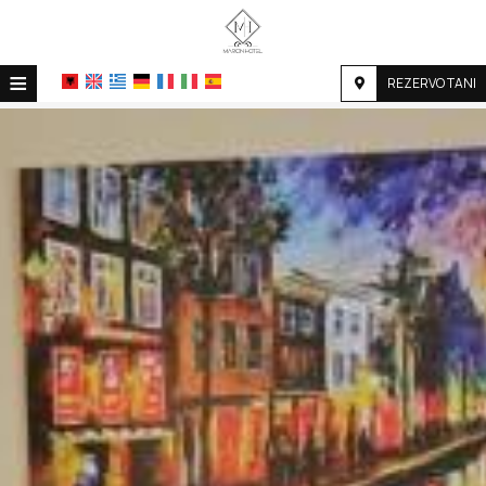
≡
REZERVO TANI
SHTËPIA
VENDNDODHJA
AKOMODIMI
SHËRBIMET
GALERIA E FOTOGRAFIVE
KËRKESË
KONTAKT