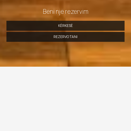
Bëni një rezervim
KËRKESË
REZERVO TANI
» Dhomë Dyshe me Ballkon (2 të Rritur + 1 Fëmijë)
»
Dhomë Triple Komode
» Dhomë Dopio Deluxe
» Dhomë
Deluxe
» Dhomë e Madhe Twin
» Dhomë Dyshe
Ekonomike
SHARE