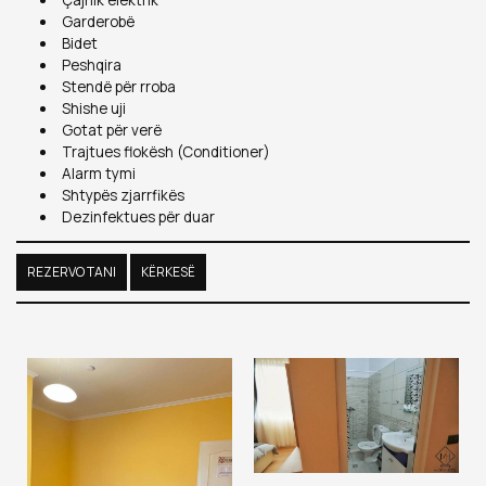
Çajnik elektrik
Garderobë
Bidet
Peshqira
Stendë për rroba
Shishe uji
Gotat për verë
Trajtues flokësh (Conditioner)
Alarm tymi
Shtypës zjarrfikës
Dezinfektues për duar
REZERVO TANI
KËRKESË